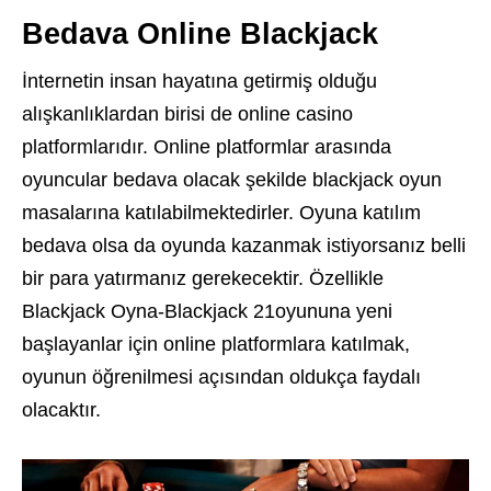
Bedava Online Blackjack
İnternetin insan hayatına getirmiş olduğu
alışkanlıklardan birisi de online casino
platformlarıdır. Online platformlar arasında
oyuncular bedava olacak şekilde blackjack oyun
masalarına katılabilmektedirler. Oyuna katılım
bedava olsa da oyunda kazanmak istiyorsanız belli
bir para yatırmanız gerekecektir. Özellikle
Blackjack Oyna-Blackjack 21oyununa yeni
başlayanlar için online platformlara katılmak,
oyunun öğrenilmesi açısından oldukça faydalı
olacaktır.