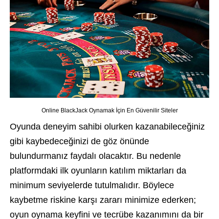
Online BlackJack Oynamak İçin En Güvenilir Siteler
Oyunda deneyim sahibi olurken kazanabileceğiniz
gibi kaybedeceğinizi de göz önünde
bulundurmanız faydalı olacaktır. Bu nedenle
platformdaki ilk oyunların katılım miktarları da
minimum seviyelerde tutulmalıdır. Böylece
kaybetme riskine karşı zararı minimize ederken;
oyun oynama keyfini ve tecrübe kazanımını da bir