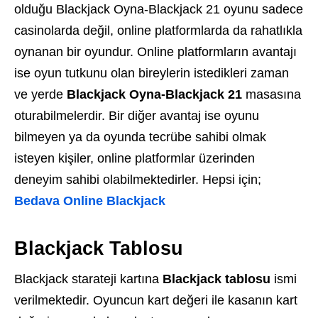
olduğu Blackjack Oyna-Blackjack 21 oyunu sadece
casinolarda değil, online platformlarda da rahatlıkla
oynanan bir oyundur. Online platformların avantajı
ise oyun tutkunu olan bireylerin istedikleri zaman
ve yerde
Blackjack Oyna-Blackjack 21
masasına
oturabilmelerdir. Bir diğer avantaj ise oyunu
bilmeyen ya da oyunda tecrübe sahibi olmak
isteyen kişiler, online platformlar üzerinden
deneyim sahibi olabilmektedirler. Hepsi için;
Bedava Online Blackjack
Blackjack Tablosu
Blackjack starateji kartına
Blackjack tablosu
ismi
verilmektedir. Oyuncun kart değeri ile kasanın kart