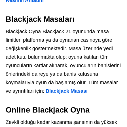
Resimli Anlatım
Blackjack Masaları
Blackjack Oyna-Blackjack 21 oyununda masa
limitleri platforma ya da oynanan casinoya göre
değişkenlik göstermektedir. Masa üzerinde yedi
adet kutu bulunmakta olup; oyuna katılan tüm
oyuncuların kartlar alınarak, oyuncuların bahislerini
önlerindeki daireye ya da bahis kutusuna
koymalarıyla oyun da başlamış olur. Tüm masalar
ve ayrıntıları için;
Blackjack Masası
Online Blackjack Oyna
Zevkli olduğu kadar kazanma şansının da yüksek