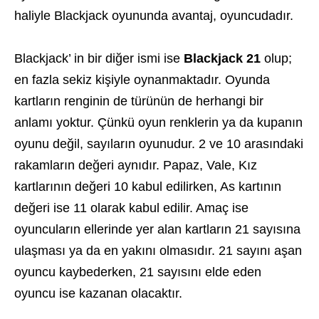
haliyle Blackjack oyununda avantaj, oyuncudadır.
Blackjack’ in bir diğer ismi ise
Blackjack 21
olup;
en fazla sekiz kişiyle oynanmaktadır. Oyunda
kartların renginin de türünün de herhangi bir
anlamı yoktur. Çünkü oyun renklerin ya da kupanın
oyunu değil, sayıların oyunudur. 2 ve 10 arasındaki
rakamların değeri aynıdır. Papaz, Vale, Kız
kartlarının değeri 10 kabul edilirken, As kartının
değeri ise 11 olarak kabul edilir. Amaç ise
oyuncuların ellerinde yer alan kartların 21 sayısına
ulaşması ya da en yakını olmasıdır. 21 sayını aşan
oyuncu kaybederken, 21 sayısını elde eden
oyuncu ise kazanan olacaktır.