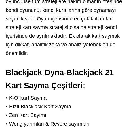
oyuncu ise tüm stratejilere hakim olmanın ötesinde
kendi oyununu, kendi kurallarına göre oynamayı
seçen kişidir. Oyun içerisinde en çok kullanılan
strateji kart sayma stratejisi olsa da strateji kendi
içerisinde de ayrılmaktadır. Ek olarak kart saymak
için dikkat, analitik zeka ve analiz yetenekleri de
önemlidir.
Blackjack Oyna-Blackjack 21
Kart Sayma Çeşitleri;
⦁ K-O Kart Sayma
⦁ Hızlı Blackjack Kart Sayma
⦁ Zen Kart Sayımı
⦁ Wong yarımları & Revere sayımları