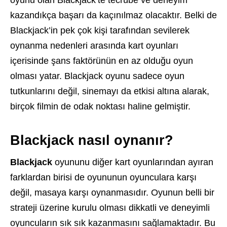
oyunu olan Blackjack’te tecrübe ve deneyim
kazandıkça başarı da kaçınılmaz olacaktır. Belki de
Blackjack’in pek çok kişi tarafından sevilerek
oynanma nedenleri arasında kart oyunları
içerisinde şans faktörünün en az olduğu oyun
olması yatar. Blackjack oyunu sadece oyun
tutkunlarını değil, sinemayı da etkisi altına alarak,
birçok filmin de odak noktası haline gelmiştir.
Blackjack nasıl oynanır?
Blackjack
oyununu diğer kart oyunlarından ayıran
farklardan birisi de oyununun oyunculara karşı
değil, masaya karşı oynanmasıdır. Oyunun belli bir
strateji üzerine kurulu olması dikkatli ve deneyimli
oyuncuların sık sık kazanmasını sağlamaktadır. Bu