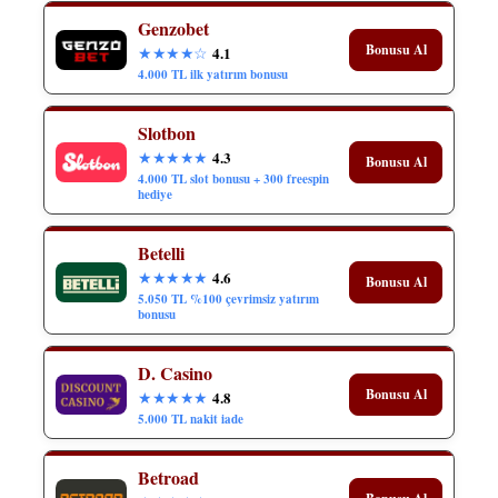
Genzobet
Bonusu Al
★★★★☆
4.1
4.000 TL ilk yatırım bonusu
Slotbon
★★★★★
4.3
Bonusu Al
4.000 TL slot bonusu + 300 freespin
hediye
Betelli
★★★★★
4.6
Bonusu Al
5.050 TL %100 çevrimsiz yatırım
bonusu
D. Casino
Bonusu Al
★★★★★
4.8
5.000 TL nakit iade
Betroad