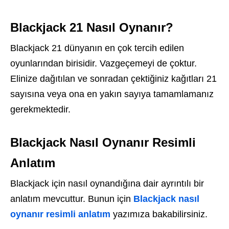
Blackjack 21 Nasıl Oynanır?
Blackjack 21 dünyanın en çok tercih edilen
oyunlarından birisidir. Vazgeçemeyi de çoktur.
Elinize dağıtılan ve sonradan çektiğiniz kağıtları 21
sayısına veya ona en yakın sayıya tamamlamanız
gerekmektedir.
Blackjack Nasıl Oynanır Resimli
Anlatım
Blackjack için nasıl oynandığına dair ayrıntılı bir
anlatım mevcuttur. Bunun için
Blackjack nasıl
oynanır resimli anlatım
yazımıza bakabilirsiniz.