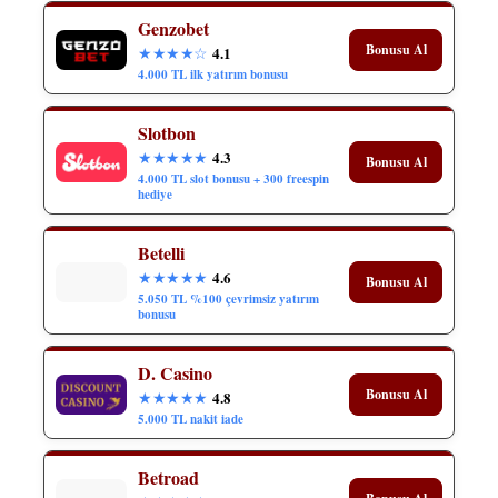
Genzobet
Bonusu Al
★★★★☆
4.1
4.000 TL ilk yatırım bonusu
Slotbon
★★★★★
4.3
Bonusu Al
4.000 TL slot bonusu + 300 freespin
hediye
Betelli
★★★★★
4.6
Bonusu Al
5.050 TL %100 çevrimsiz yatırım
bonusu
D. Casino
Bonusu Al
★★★★★
4.8
5.000 TL nakit iade
Betroad