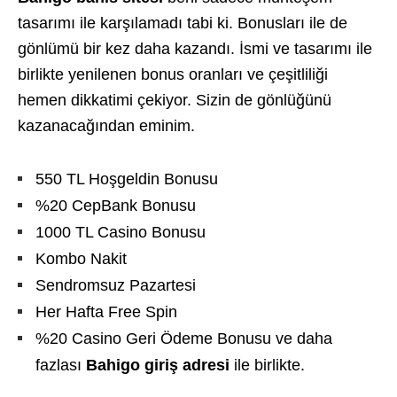
tasarımı ile karşılamadı tabi ki. Bonusları ile de
gönlümü bir kez daha kazandı. İsmi ve tasarımı ile
birlikte yenilenen bonus oranları ve çeşitliliği
hemen dikkatimi çekiyor. Sizin de gönlüğünü
kazanacağından eminim.
550 TL Hoşgeldin Bonusu
%20 CepBank Bonusu
1000 TL Casino Bonusu
Kombo Nakit
Sendromsuz Pazartesi
Her Hafta Free Spin
%20 Casino Geri Ödeme Bonusu ve daha
fazlası
Bahigo giriş adresi
ile birlikte.