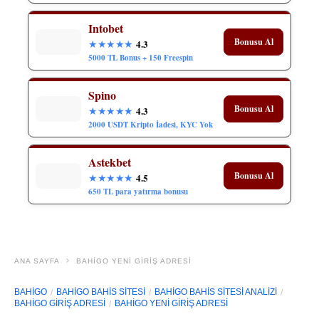
Intobet
Bonusu Al
★★★★★
4.3
5000 TL Bonus + 150 Freespin
Spino
Bonusu Al
★★★★★
4.3
2000 USDT Kripto İadesi, KYC Yok
Astekbet
Bonusu Al
★★★★★
4.5
650 TL para yatırma bonusu
ANA SAYFA
BAHIGO YENI GIRIŞ ADRESI
BAHIGO
BAHIGO BAHIS SITESI
BAHIGO BAHIS SITESI ANALIZI
BAHIGO GIRIŞ ADRESI
BAHIGO YENI GIRIŞ ADRESI