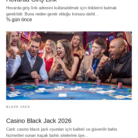
Hovarda giriş link adresini kullanabilmek için linklerini bulmak
gereklidir. Buna neden gerek olduğu konusu dahil…
% gün önce
BLACK JACK
Casino Black Jack 2026
Canlı casino black jack oyunları için kaliteli ve güvenilir bahis
hizmetleri sunan kaçak bahis sitelerine üye…