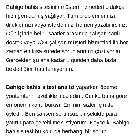
Bahigo bahis sitesinin müşteri hizmetleri oldukça
hızlı geri dönüş sağlıyor. Tüm problemlerinizi,
dileklerinizi veya isteklerinizi hemen yazabilirsiniz.
Gün içinde belirli saatler arasında çalışan canlı
destek veya 7/24 çalışan müşteri hizmetleri ile her
zaman en kısa sürede sorunlarımızı çözüyorlar.
Gerçekten şu ana kadar 1 günden daha fazla
beklediğimi hatırlamıyorum.
Bahigo bahis sitesi analizi
yaparken ödeme
yöntemlerini özellikle inceledim. Çünkü bana göre
en önemli konu burası. Eminim sizler için de
öyledir. Ben şahsen sorunsuz bir şekilde para
yatırıp para çekebilmek istiyorum. Neyse ki Bahigo
bahis sitesi bu konuda herhangi bir sorun