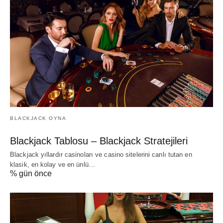
BLACKJACK OYNA
Blackjack Tablosu – Blackjack Stratejileri
Blackjack yıllardır casinoları ve casino sitelerini canlı tutan en
klasik, en kolay ve en ünlü…
% gün önce