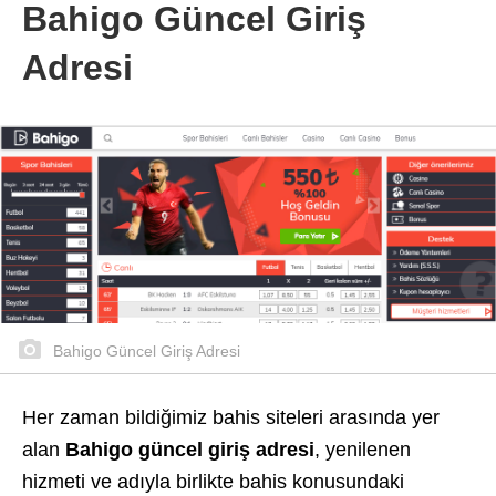
Bahigo Güncel Giriş
Adresi
Bahigo Güncel Giriş Adresi
Her zaman bildiğimiz bahis siteleri arasında yer
alan
Bahigo güncel giriş adresi
, yenilenen
hizmeti ve adıyla birlikte bahis konusundaki