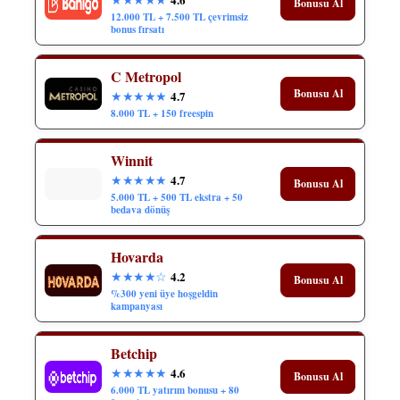
Bonusu Al
12.000 TL + 7.500 TL çevrimsiz
bonus fırsatı
C Metropol
Bonusu Al
★★★★★
4.7
8.000 TL + 150 freespin
Winnit
★★★★★
4.7
Bonusu Al
5.000 TL + 500 TL ekstra + 50
bedava dönüş
Hovarda
★★★★☆
4.2
Bonusu Al
%300 yeni üye hoşgeldin
kampanyası
Betchip
★★★★★
4.6
Bonusu Al
6.000 TL yatırım bonusu + 80