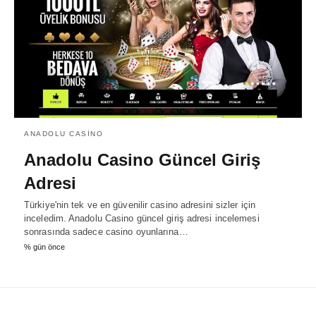
ANADOLU CASINO
Anadolu Casino Güncel Giriş
Adresi
Türkiye'nin tek ve en güvenilir casino adresini sizler için
inceledim. Anadolu Casino güncel giriş adresi incelemesi
sonrasında sadece casino oyunlarına…
% gün önce