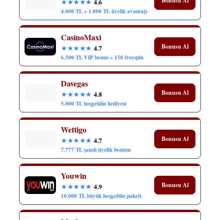
Bonusu Al
★★★★★
4.6
4.000 TL + 1.000 TL üyelik avantajı
CasinoMaxi
Bonusu Al
★★★★★
4.7
6.500 TL VIP bonus + 150 freespin
Davegas
Bonusu Al
★★★★★
4.8
5.000 TL hoşgeldin hediyesi
Wettigo
Bonusu Al
★★★★★
4.7
7.777 TL şanslı üyelik bonusu
Youwin
Bonusu Al
★★★★★
4.9
10.000 TL büyük hoşgeldin paketi