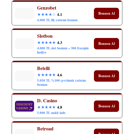
Genzobet
Bonusu Al
★★★★☆
4.1
4.000 TL ilk yatırım bonusu
Slotbon
★★★★★
4.3
Bonusu Al
4.000 TL slot bonusu + 300 freespin
hediye
Betelli
★★★★★
4.6
Bonusu Al
5.050 TL %100 çevrimsiz yatırım
bonusu
D. Casino
Bonusu Al
★★★★★
4.8
5.000 TL nakit iade
Betroad