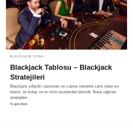
BLACKJACK OYNA
Blackjack Tablosu – Blackjack
Stratejileri
Blackjack yıllardır casinoları ve casino sitelerini canlı tutan en
klasik, en kolay ve en ünlü oyunlardan birisidir. Buna rağmen
stratejileri…
% gün önce