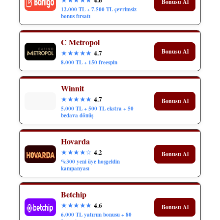
Bonusu Al
12.000 TL + 7.500 TL çevrimsiz
bonus fırsatı
C Metropol
Bonusu Al
★★★★★
4.7
8.000 TL + 150 freespin
Winnit
★★★★★
4.7
Bonusu Al
5.000 TL + 500 TL ekstra + 50
bedava dönüş
Hovarda
★★★★☆
4.2
Bonusu Al
%300 yeni üye hoşgeldin
kampanyası
Betchip
★★★★★
4.6
Bonusu Al
6.000 TL yatırım bonusu + 80