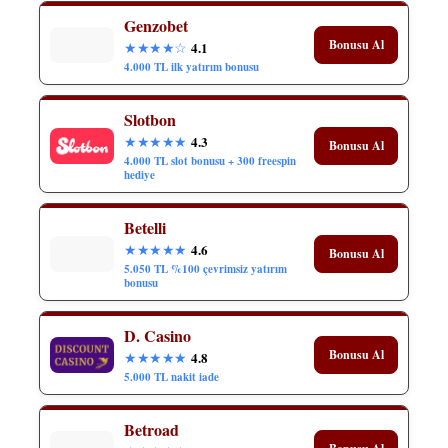
Genzobet
Bonusu Al
★★★★☆
4.1
4.000 TL ilk yatırım bonusu
Slotbon
★★★★★
4.3
Bonusu Al
4.000 TL slot bonusu + 300 freespin
hediye
Betelli
★★★★★
4.6
Bonusu Al
5.050 TL %100 çevrimsiz yatırım
bonusu
D. Casino
Bonusu Al
★★★★★
4.8
5.000 TL nakit iade
Betroad