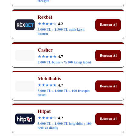
freespin
Rexbet
★★★★☆
4.2
Bonusu Al
3.000 TL + 1.500 TL anlık kayıt
bonusu
Casher
Bonusu Al
★★★★★
4.7
5.000 TL bonus + %100 kayıp iadesi
Mobilbahis
★★★★★
4.7
Bonusu Al
5.000 TL + 1.000 TL + 100 freespin
fırsatı
Hitpot
★★★★☆
4.2
Bonusu Al
5.000 TL + 1.000 TL hoşgeldin + 100
bedava dönüş