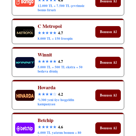
Bonusu Al
12.000 TL + 7.500 TL çevrimsiz
bonus fırsatı
C Metropol
Bonusu Al
★★★★★
4.7
8.000 TL + 150 freespin
Winnit
★★★★★
4.7
Bonusu Al
5.000 TL + 500 TL ekstra + 50
bedava dönüş
Hovarda
★★★★☆
4.2
Bonusu Al
%300 yeni üye hoşgeldin
kampanyası
Betchip
★★★★★
4.6
Bonusu Al
6.000 TL yatırım bonusu + 80