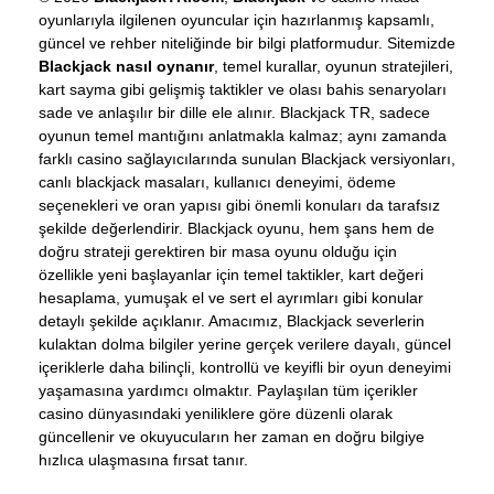
oyunlarıyla ilgilenen oyuncular için hazırlanmış kapsamlı,
güncel ve rehber niteliğinde bir bilgi platformudur. Sitemizde
Blackjack nasıl oynanır
, temel kurallar, oyunun stratejileri,
kart sayma gibi gelişmiş taktikler ve olası bahis senaryoları
sade ve anlaşılır bir dille ele alınır. Blackjack TR, sadece
oyunun temel mantığını anlatmakla kalmaz; aynı zamanda
farklı casino sağlayıcılarında sunulan Blackjack versiyonları,
canlı blackjack masaları, kullanıcı deneyimi, ödeme
seçenekleri ve oran yapısı gibi önemli konuları da tarafsız
şekilde değerlendirir. Blackjack oyunu, hem şans hem de
doğru strateji gerektiren bir masa oyunu olduğu için
özellikle yeni başlayanlar için temel taktikler, kart değeri
hesaplama, yumuşak el ve sert el ayrımları gibi konular
detaylı şekilde açıklanır. Amacımız, Blackjack severlerin
kulaktan dolma bilgiler yerine gerçek verilere dayalı, güncel
içeriklerle daha bilinçli, kontrollü ve keyifli bir oyun deneyimi
yaşamasına yardımcı olmaktır. Paylaşılan tüm içerikler
casino dünyasındaki yeniliklere göre düzenli olarak
güncellenir ve okuyucuların her zaman en doğru bilgiye
hızlıca ulaşmasına fırsat tanır.