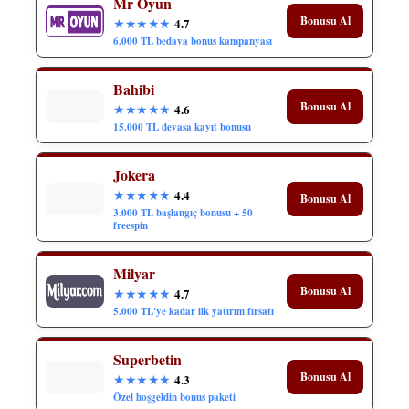
Mr Oyun
Bonusu Al
★★★★★
4.7
6.000 TL bedava bonus kampanyası
Bahibi
Bonusu Al
★★★★★
4.6
15.000 TL devasa kayıt bonusu
Jokera
★★★★★
4.4
Bonusu Al
3.000 TL başlangıç bonusu + 50
freespin
Milyar
Bonusu Al
★★★★★
4.7
5.000 TL'ye kadar ilk yatırım fırsatı
Superbetin
Bonusu Al
★★★★★
4.3
Özel hoşgeldin bonus paketi