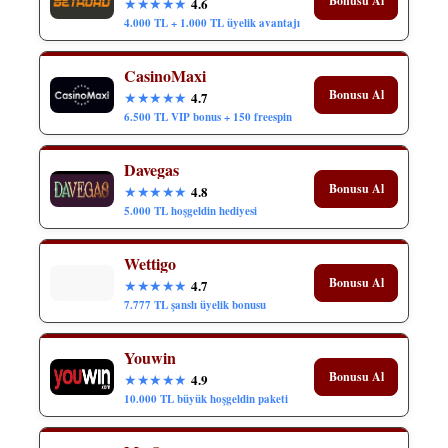
Bonusu Al
★★★★★
4.6
4.000 TL + 1.000 TL üyelik avantajı
CasinoMaxi
Bonusu Al
★★★★★
4.7
6.500 TL VIP bonus + 150 freespin
Davegas
Bonusu Al
★★★★★
4.8
5.000 TL hoşgeldin hediyesi
Wettigo
Bonusu Al
★★★★★
4.7
7.777 TL şanslı üyelik bonusu
Youwin
Bonusu Al
★★★★★
4.9
10.000 TL büyük hoşgeldin paketi