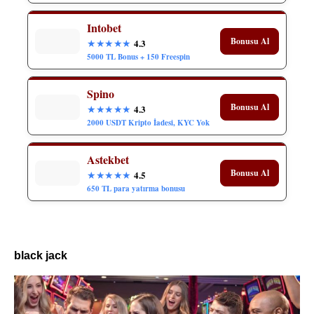
Intobet
Bonusu Al
★★★★★
4.3
5000 TL Bonus + 150 Freespin
Spino
Bonusu Al
★★★★★
4.3
2000 USDT Kripto İadesi, KYC Yok
Astekbet
Bonusu Al
★★★★★
4.5
650 TL para yatırma bonusu
black jack