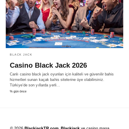
BLACK JACK
Casino Black Jack 2026
Canlı casino black jack oyunları için kaliteli ve güvenilir bahis
hizmetleri sunan kaçak bahis sitelerine üye olabilirsiniz.
Türkiye’de son yıllarda yerli…
% gün önce
© 2026
BlackjackTR.com
,
Blackjack
ve casino masa