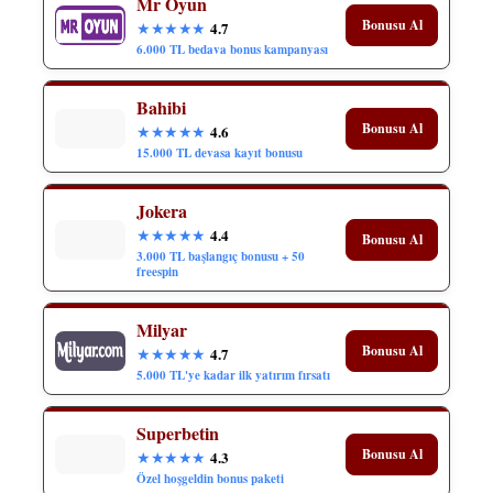
Mr Oyun
Bonusu Al
★★★★★
4.7
6.000 TL bedava bonus kampanyası
Bahibi
Bonusu Al
★★★★★
4.6
15.000 TL devasa kayıt bonusu
Jokera
★★★★★
4.4
Bonusu Al
3.000 TL başlangıç bonusu + 50
freespin
Milyar
Bonusu Al
★★★★★
4.7
5.000 TL'ye kadar ilk yatırım fırsatı
Superbetin
Bonusu Al
★★★★★
4.3
Özel hoşgeldin bonus paketi