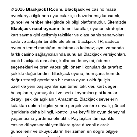
© 2026
BlackjackTR.com
,
Blackjack
ve casino masa
oyunlarıyla ilgilenen oyuncular için hazırlanmış kapsamlı,
güncel ve rehber niteliğinde bir bilgi platformudur. Sitemizde
Blackjack nasıl oynanır
, temel kurallar, oyunun stratejileri,
kart sayma gibi gelişmiş taktikler ve olası bahis senaryoları
sade ve anlaşılır bir dille ele alınır. Blackjack TR, sadece
oyunun temel mantığını anlatmakla kalmaz; aynı zamanda
farklı casino sağlayıcılarında sunulan Blackjack versiyonları,
canlı blackjack masaları, kullanıcı deneyimi, ödeme
seçenekleri ve oran yapısı gibi önemli konuları da tarafsız
şekilde değerlendirir. Blackjack oyunu, hem şans hem de
doğru strateji gerektiren bir masa oyunu olduğu için
özellikle yeni başlayanlar için temel taktikler, kart değeri
hesaplama, yumuşak el ve sert el ayrımları gibi konular
detaylı şekilde açıklanır. Amacımız, Blackjack severlerin
kulaktan dolma bilgiler yerine gerçek verilere dayalı, güncel
içeriklerle daha bilinçli, kontrollü ve keyifli bir oyun deneyimi
yaşamasına yardımcı olmaktır. Paylaşılan tüm içerikler
casino dünyasındaki yeniliklere göre düzenli olarak
güncellenir ve okuyucuların her zaman en doğru bilgiye