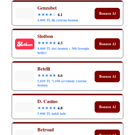
Genzobet
Bonusu Al
★★★★☆
4.1
4.000 TL ilk yatırım bonusu
Slotbon
★★★★★
4.3
Bonusu Al
4.000 TL slot bonusu + 300 freespin
hediye
Betelli
★★★★★
4.6
Bonusu Al
5.050 TL %100 çevrimsiz yatırım
bonusu
D. Casino
Bonusu Al
★★★★★
4.8
5.000 TL nakit iade
Betroad