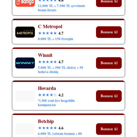
Bonusu Al
12.000 TL + 7.500 TL çevrimsiz
bonus fırsatı
C Metropol
Bonusu Al
★★★★★
4.7
8.000 TL + 150 freespin
Winnit
★★★★★
4.7
Bonusu Al
5.000 TL + 500 TL ekstra + 50
bedava dönüş
Hovarda
★★★★☆
4.2
Bonusu Al
%300 yeni üye hoşgeldin
kampanyası
Betchip
★★★★★
4.6
Bonusu Al
6.000 TL yatırım bonusu + 80