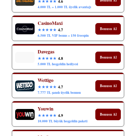
Bonusu Al
★★★★★
4.6
4.000 TL + 1.000 TL üyelik avantajı
CasinoMaxi
Bonusu Al
★★★★★
4.7
6.500 TL VIP bonus + 150 freespin
Davegas
Bonusu Al
★★★★★
4.8
5.000 TL hoşgeldin hediyesi
Wettigo
Bonusu Al
★★★★★
4.7
7.777 TL şanslı üyelik bonusu
Youwin
Bonusu Al
★★★★★
4.9
10.000 TL büyük hoşgeldin paketi