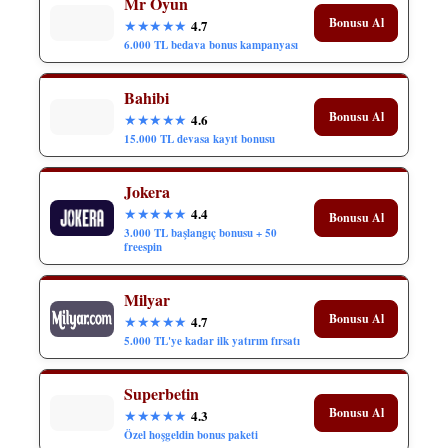
Mr Oyun
Bonusu Al
★★★★★
4.7
6.000 TL bedava bonus kampanyası
Bahibi
Bonusu Al
★★★★★
4.6
15.000 TL devasa kayıt bonusu
Jokera
★★★★★
4.4
Bonusu Al
3.000 TL başlangıç bonusu + 50
freespin
Milyar
Bonusu Al
★★★★★
4.7
5.000 TL'ye kadar ilk yatırım fırsatı
Superbetin
Bonusu Al
★★★★★
4.3
Özel hoşgeldin bonus paketi