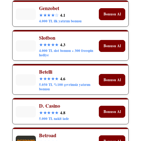
Genzobet
Bonusu Al
★★★★☆
4.1
4.000 TL ilk yatırım bonusu
Slotbon
★★★★★
4.3
Bonusu Al
4.000 TL slot bonusu + 300 freespin
hediye
Betelli
★★★★★
4.6
Bonusu Al
5.050 TL %100 çevrimsiz yatırım
bonusu
D. Casino
Bonusu Al
★★★★★
4.8
5.000 TL nakit iade
Betroad