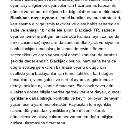
oyunlarıyla ilgilenen oyuncular için hazırlanmış kapsamlı,
güncel ve rehber niteliğinde bir bilgi platformudur. Sitemizde
Blackjack nasıl oynanır
, temel kurallar, oyunun stratejileri,
kart sayma gibi gelişmiş taktikler ve olası bahis senaryoları
sade ve anlaşılır bir dille ele alınır. Blackjack TR, sadece
oyunun temel mantığını anlatmakla kalmaz; aynı zamanda
farklı casino sağlayıcılarında sunulan Blackjack versiyonları,
canlı blackjack masaları, kullanıcı deneyimi, ödeme
seçenekleri ve oran yapısı gibi önemli konuları da tarafsız
şekilde değerlendirir. Blackjack oyunu, hem şans hem de
doğru strateji gerektiren bir masa oyunu olduğu için
özellikle yeni başlayanlar için temel taktikler, kart değeri
hesaplama, yumuşak el ve sert el ayrımları gibi konular
detaylı şekilde açıklanır. Amacımız, Blackjack severlerin
kulaktan dolma bilgiler yerine gerçek verilere dayalı, güncel
içeriklerle daha bilinçli, kontrollü ve keyifli bir oyun deneyimi
yaşamasına yardımcı olmaktır. Paylaşılan tüm içerikler
casino dünyasındaki yeniliklere göre düzenli olarak
güncellenir ve okuyucuların her zaman en doğru bilgiye
hızlıca ulaşmasına fırsat tanır.