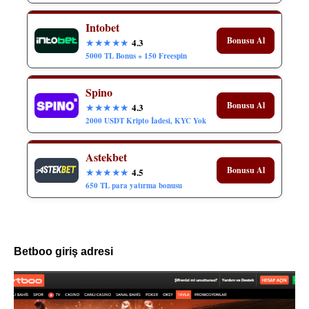
Intobet
Bonusu Al
★★★★★
4.3
5000 TL Bonus + 150 Freespin
Spino
Bonusu Al
★★★★★
4.3
2000 USDT Kripto İadesi, KYC Yok
Astekbet
Bonusu Al
★★★★★
4.5
650 TL para yatırma bonusu
Betboo giriş adresi