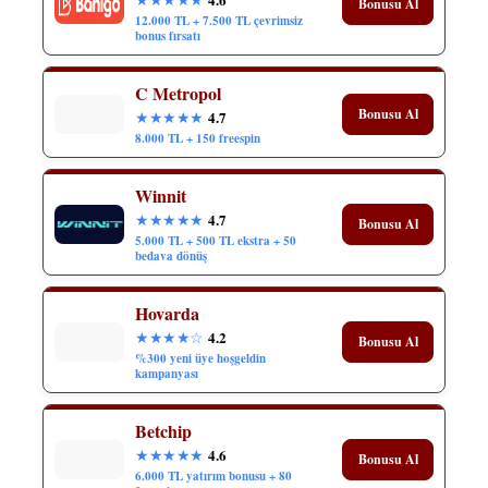
Bonusu Al
12.000 TL + 7.500 TL çevrimsiz
bonus fırsatı
C Metropol
Bonusu Al
★★★★★
4.7
8.000 TL + 150 freespin
Winnit
★★★★★
4.7
Bonusu Al
5.000 TL + 500 TL ekstra + 50
bedava dönüş
Hovarda
★★★★☆
4.2
Bonusu Al
%300 yeni üye hoşgeldin
kampanyası
Betchip
★★★★★
4.6
Bonusu Al
6.000 TL yatırım bonusu + 80