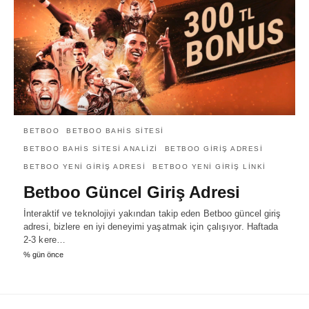
BETBOO
BETBOO BAHIS SITESI
BETBOO BAHIS SITESI ANALIZI
BETBOO GIRIŞ ADRESI
BETBOO YENI GIRIŞ ADRESI
BETBOO YENI GIRIŞ LINKI
Betboo Güncel Giriş Adresi
İnteraktif ve teknolojiyi yakından takip eden Betboo güncel giriş
adresi, bizlere en iyi deneyimi yaşatmak için çalışıyor. Haftada
2-3 kere…
% gün önce