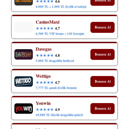
Bonusu Al
★★★★★
4.6
4.000 TL + 1.000 TL üyelik avantajı
CasinoMaxi
Bonusu Al
★★★★★
4.7
6.500 TL VIP bonus + 150 freespin
Davegas
Bonusu Al
★★★★★
4.8
5.000 TL hoşgeldin hediyesi
Wettigo
Bonusu Al
★★★★★
4.7
7.777 TL şanslı üyelik bonusu
Youwin
Bonusu Al
★★★★★
4.9
10.000 TL büyük hoşgeldin paketi