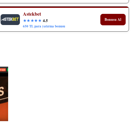
Astekbet
Bonusu Al
★★★★★
4.5
650 TL para yatırma bonusu