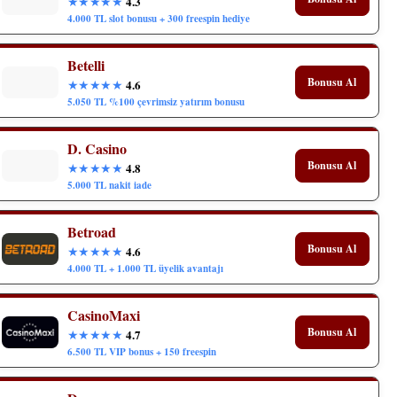
★★★★★
4.3
4.000 TL slot bonusu + 300 freespin hediye
Betelli
Bonusu Al
★★★★★
4.6
5.050 TL %100 çevrimsiz yatırım bonusu
D. Casino
Bonusu Al
★★★★★
4.8
5.000 TL nakit iade
Betroad
Bonusu Al
★★★★★
4.6
4.000 TL + 1.000 TL üyelik avantajı
CasinoMaxi
Bonusu Al
★★★★★
4.7
6.500 TL VIP bonus + 150 freespin